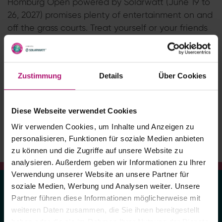
Homburg Open powered by Solarwatt (June 19 to
26, 2027) promises plenty of entertainment on and
off the grass courts. Treat yourself or your friends
with a voucher for the 2027 tournament.
Zustimmung
Details
Über Cookies
SAVE VOUCHER NOW
Diese Webseite verwendet Cookies
Wir verwenden Cookies, um Inhalte und Anzeigen zu
personalisieren, Funktionen für soziale Medien anbieten
zu können und die Zugriffe auf unsere Website zu
analysieren. Außerdem geben wir Informationen zu Ihrer
Verwendung unserer Website an unsere Partner für
soziale Medien, Werbung und Analysen weiter. Unsere
Partner führen diese Informationen möglicherweise mit
weiteren Daten zusammen, die Sie ihnen bereitgestellt
haben oder die sie im Rahmen Ihrer Nutzung der Dienste