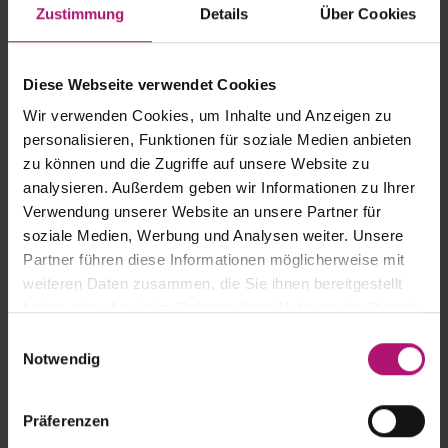
Zustimmung
Details
Über Cookies
Diese Webseite verwendet Cookies
Wir verwenden Cookies, um Inhalte und Anzeigen zu
personalisieren, Funktionen für soziale Medien anbieten
zu können und die Zugriffe auf unsere Website zu
analysieren. Außerdem geben wir Informationen zu Ihrer
Verwendung unserer Website an unsere Partner für
soziale Medien, Werbung und Analysen weiter. Unsere
Partner führen diese Informationen möglicherweise mit
weiteren Daten zusammen, die Sie ihnen bereitgestellt
haben oder die sie im Rahmen Ihrer Nutzung der Dienste
Privacy Policy Acceptance
gesammelt haben.
E
Notwendig
i
n
w
Präferenzen
i