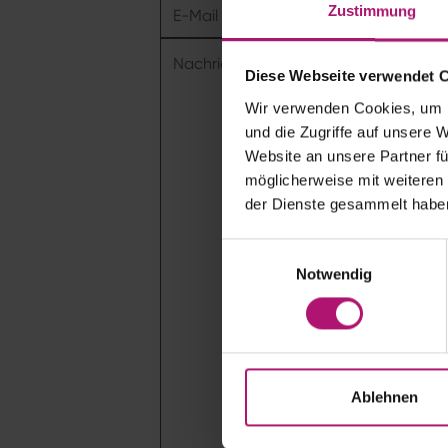
Zustimmung
Diese Webseite verwendet 
Wir verwenden Cookies, um I
und die Zugriffe auf unsere 
Website an unsere Partner fü
möglicherweise mit weiteren
der Dienste gesammelt habe
E
Notwendig
i
n
w
i
l
l
Ablehnen
i
g