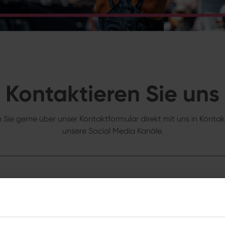
Kontaktieren Sie uns
ie gerne über unser Kontaktformular direkt mit uns in Kontakt
unsere Social Media Kanäle.