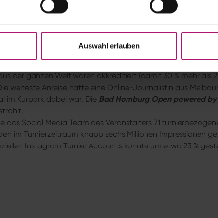
 der 54 Matches der mit mehr als 1,1 Mio Dollar dotierten WTA
8 Stunden und 23 Minuten. Etwa 6000 Tennisbälle kamen an d
satz (inklusive Training).
Auswahl erlauben
lickte auf den Kurpark – Sechs Millionen Impressions 
aus der ganzen Welt waren akkreditiert (damit 30 % mehr als 2
 weiteste Anreise hatte eine Online-Journalistin aus Melbour
Mal im Kurpark dabei war. Die
Bad Homburg Open powered by 
trahlt.
te das Social Media Team des Veranstalters 71 turnierbezogene
en im Turnierzeitraum knapp sechs Millionen Impressionen gez
fiziellen Instagram Turnier Accounts konnte um etwa 23 % gest