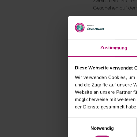
zweiten Mal Mutter
Geschehen auf demH
Auch beim Blick zu
seiner fünften Aufl
besuchten über 60
zum kleinen Jubiläum
Zustimmung
(Weltranglistenposit
Zahlen und Fakten
Diese Webseite verwendet 
Insgesamt wurden 4
Wir verwenden Cookies, um I
Pommes Frites, 800
und die Zugriffe auf unsere 
alkoholfreie Geträn
Website an unsere Partner fü
Events.
möglicherweise mit weiteren
Die Greenkeeper des
der Dienste gesammelt habe
benötigen während d
Homburg Centre Co
E
Trainingscourts be
Notwendig
i
Beginn der
Bad Hom
n