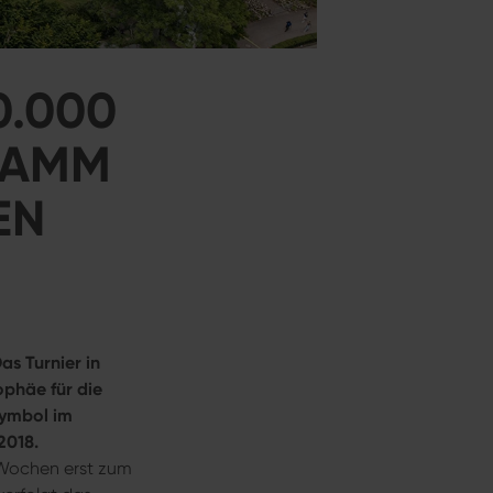
0.000
RAMM
EN
s Turnier in
rophäe für die
Symbol im
2018.
 Wochen erst zum