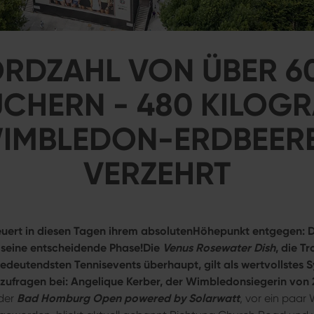
RDZAHL VON ÜBER 6
UCHERN - 480 KILOG
IMBLEDON-ERDBEER
VERZEHRT
euert in diesen Tagen ihrem absolutenHöhepunkt entgegen: Da
seine entscheidende Phase!Die
Venus Rosewater Dish
, die T
bedeutendsten Tennisevents überhaupt, gilt als wertvollstes 
ufragen bei: Angelique Kerber, der Wimbledonsiegerin von 
 der
Bad Homburg Open powered by Solarwatt
, vor ein paar