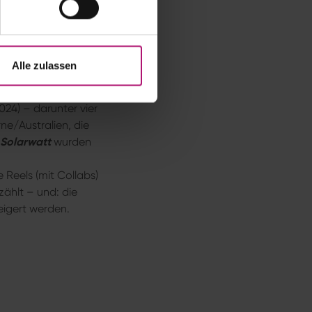
 500 Veranstaltung
en acht
Alle zulassen
auf Social Media
024) – darunter vier
ne/Australien, die
Solarwatt
wurden
 Reels (mit Collabs)
ählt – und: die
eigert werden.