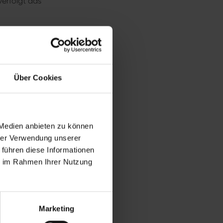
erfolgt das
m Kurpark war bei
swoche (8 Tage)
– ein neuer Rekord
nie
Über Cookies
is
3600 Portionen
 Medien anbieten zu können
urden 28.000
hrer Verwendung unserer
 die Mitarbeiter des
 führen diese Informationen
ie im Rahmen Ihrer Nutzung
mmenarbeiten,
ielbank Bad
mburg und den drei
tc.) waren vor
Marketing
iten genutzt