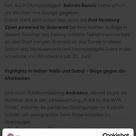
hat. Auch Olympiasiegerin
Belinda Bencic
hatte schon
vor Wochen ihre Zusage gegeben.
Damit steht jetzt schon fest, dass die
Bad Homburg
Open powered by Solarwatt
bei ihrer fünften Auflage in
diesem Sommer das bislang stärkste Teilnehmerinnenfeld
an den Start bringen. Erstmals ist das Turnier in dieser
Saison das bedeutendste und hochklassigste Event in der
Vorwoche von Wimbledon (ab 30. Juni).
Highlights in Indian Wells und Dubai - Siege gegen die
Allerbesten
Und auch Publikumsliebling
Andreeva
, derzeit sogar die
Nummer drei in der Jahreswertung „Race to the WTA
Finals“, möchte die perfekten Bedingungen im Kurpark
nutzen, um wenig später beim Rasenklassiker zu
überzeugen.
„
Die Bad Homburg Opern zu spielen, ist die perfekte