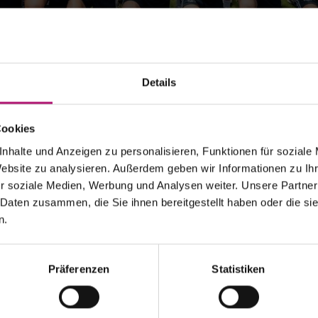
Details
JOBS
Cookies
nhalte und Anzeigen zu personalisieren, Funktionen für soziale
ste Auflage der Bad Homburg Open powered by Solarwatt unver
Website zu analysieren. Außerdem geben wir Informationen zu I
ent aus einer völlig neuen und spannenden Perspektive – besse
r soziale Medien, Werbung und Analysen weiter. Unsere Partner
 Daten zusammen, die Sie ihnen bereitgestellt haben oder die s
n.
Präferenzen
Statistiken
Informationen zum Datenschutz für Bewerber findest Du hier.