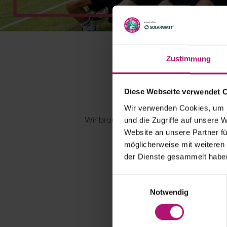
Zustimmung
Diese Webseite verwendet 
Wir verwenden Cookies, um I
Wir brauchen dich! Hilf mit, die sech
und die Zugriffe auf unsere 
Teams und erlebe das Ev
Website an unsere Partner fü
möglicherweise mit weiteren
der Dienste gesammelt habe
E
Notwendig
i
n
w