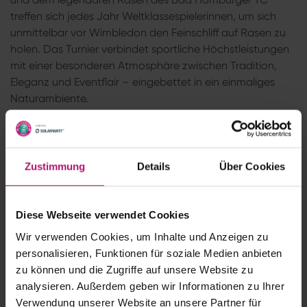
treffen sich jedes Jahr Weltklassespielerinnen, um sich
unmittelbar vor Wimbledon den Feinschliff auf Rasen zu
holen. Das Turnier verbindet sportliche Höchstleistungen
mit einer besonderen Atmosphäre zwischen Tradition,
Eleganz und Eventflair – eingebettet in ein einmaliges
Naturambiente.
Als Partner der Bad Homburg Open powered by
Solarwatt präsentieren Sie Ihre Marke in einem exklusiven
Premium-Umfeld – mit internationaler Strahlkraft und
Zustimmung
Details
Über Cookies
direkter Ansprache einer tennisaffinen, kaufkräftigen
Zielgruppe. Vielfältige Branding-Möglichkeiten,
individuelle Aktivierungsmaßnahmen und hochwertige
Diese Webseite verwendet Cookies
Hospitality-Angebote sorgen für eine starke Präsenz und
Wir verwenden Cookies, um Inhalte und Anzeigen zu
nachhaltige Markenerlebnisse.
personalisieren, Funktionen für soziale Medien anbieten
zu können und die Zugriffe auf unsere Website zu
Wir freuen uns auf Ihre Nachricht:
analysieren. Außerdem geben wir Informationen zu Ihrer
business@badhomburgopen.de
Verwendung unserer Website an unsere Partner für