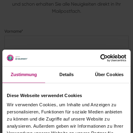
und schon erhalten Sie alle Neuigkeiten direkt in Ihr
Mailpostfach.
Vorname*
Nachname *
Zustimmung
Details
Über Cookies
E-Mail*
Diese Webseite verwendet Cookies
* Ich habe die
Datenschutzerklärung
zur Kenntnis genommen
Wir verwenden Cookies, um Inhalte und Anzeigen zu
und stimme zu, dass meine Angaben zur Kontaktaufnahme
personalisieren, Funktionen für soziale Medien anbieten
und für Rückfragen dauerhaft gespeichert werden.
zu können und die Zugriffe auf unsere Website zu
analysieren. Außerdem geben wir Informationen zu Ihrer
Anmelden