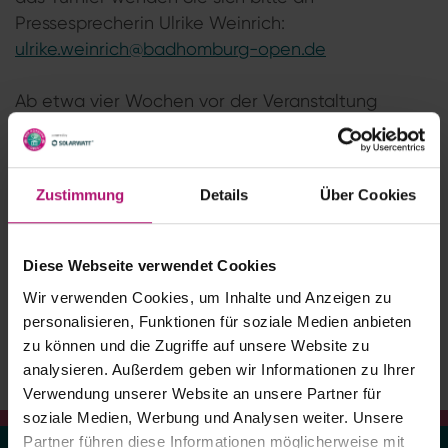
Pressesprecherin Ulrike Weinrich:
ulrike.weinrich@badhomburg-open.de
Ab etwa vier Wochen vor der Veranstaltung
können Sie hier einen Akkreditierungsantrag
stellen. Bitte beachten Sie dabei auch unsere
Akkreditierungsbedingungen.
Zustimmung
Details
Über Cookies
Bis dahin wünschen wir Ihnen alles Gute, bleiben
Sie gesund
Diese Webseite verwendet Cookies
Wir verwenden Cookies, um Inhalte und Anzeigen zu
Vielen Dank und viele Grüße
personalisieren, Funktionen für soziale Medien anbieten
Ihr Medienteam
zu können und die Zugriffe auf unsere Website zu
analysieren. Außerdem geben wir Informationen zu Ihrer
Verwendung unserer Website an unsere Partner für
soziale Medien, Werbung und Analysen weiter. Unsere
Partner führen diese Informationen möglicherweise mit