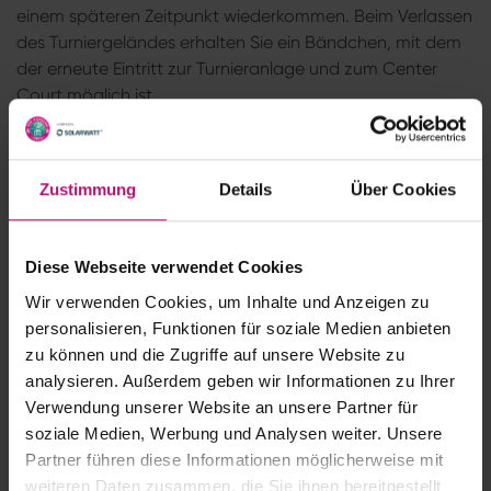
einem späteren Zeitpunkt wiederkommen. Beim Verlassen
des Turniergeländes erhalten Sie ein Bändchen, mit dem
der erneute Eintritt zur Turnieranlage und zum Center
Court möglich ist.
Braucht mein Kind ein Ticket?
Zustimmung
Details
Über Cookies
Bis einschließlich 6 Jahren sind Kinder vom Eintritt befreit.
Bitte beachten Sie, dass kein Sitzplatzanspruch besteht.
Diese Webseite verwendet Cookies
Gibt es Ermäßigungen für Schüler,
Wir verwenden Cookies, um Inhalte und Anzeigen zu
Studenten oder Senioren?
personalisieren, Funktionen für soziale Medien anbieten
zu können und die Zugriffe auf unsere Website zu
Kinder bis einschließlich 6 Jahre erhalten kostenlosen
analysieren. Außerdem geben wir Informationen zu Ihrer
Eintritt, ohne Anspruch auf einen Sitzplatz. Sie können Ihr
Verwendung unserer Website an unsere Partner für
Kind (bis einschließlich 6 Jahren) mit auf Ihren Sitzplatz
soziale Medien, Werbung und Analysen weiter. Unsere
nehmen. Schüler und Studenten erhalten 20%
Partner führen diese Informationen möglicherweise mit
Ermäßigung gegen Ausweisvorlage. Personen mit
weiteren Daten zusammen, die Sie ihnen bereitgestellt