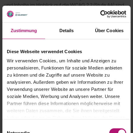
und Inhalte im Hinblick auf die WCAG 2.2 (Stufe AA) sind
geplant und werden schrittweise umgesetzt.
Wir verfolgen das Ziel, die Barrierefreiheit kontinuierlich zu
verbessern. Langfristig ist angestrebt, die Website in allen
Zustimmung
Details
Über Cookies
zentralen Funktionen vollständig barrierefrei
bereitzustellen.
Diese Webseite verwendet Cookies
Kontakt und Feedback
Wir verwenden Cookies, um Inhalte und Anzeigen zu
personalisieren, Funktionen für soziale Medien anbieten
Adresse: Bad Homburg Open Veranstaltungs-GmbH,
zu können und die Zugriffe auf unsere Website zu
Hölderlinplatz 5, 70193 Stuttgart
analysieren. Außerdem geben wir Informationen zu Ihrer
E-Mail: info@badhomburg-open.de
Verwendung unserer Website an unsere Partner für
soziale Medien, Werbung und Analysen weiter. Unsere
Kontaktformular:
Formular ausfüllen.
Partner führen diese Informationen möglicherweise mit
weiteren Daten zusammen, die Sie ihnen bereitgestellt
Stand der Erklärung
haben oder die sie im Rahmen Ihrer Nutzung der Dienste
gesammelt haben.
E
Diese Erklärung wurde am 07. Mai 2026 erstellt und
Notwendig