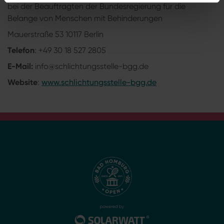
bei der Beauftragten der Bundesregierung für die
Belange von Menschen mit Behinderungen
Mauerstraße 53 10117 Berlin
Telefon
: +49 30 18 527 2805
E-Mail:
info@schlichtungsstelle-bgg.de
Website
:
www.schlichtungsstelle-bgg.de