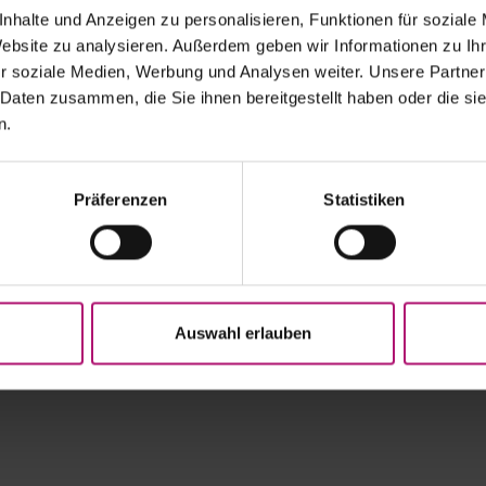
odernen und innovativen
nhalte und Anzeigen zu personalisieren, Funktionen für soziale
alen Teilnehmerinnenfeld,
Website zu analysieren. Außerdem geben wir Informationen zu I
r soziale Medien, Werbung und Analysen weiter. Unsere Partner
N TENNIS OPEN und den
 Daten zusammen, die Sie ihnen bereitgestellt haben oder die s
tt bietet die
n.
genau zur richtigen Zeit.
zstück der Vorbereitung
Präferenzen
Statistiken
Welt.
iel: Wimbledon.
n Berlin:
Auswahl erlauben