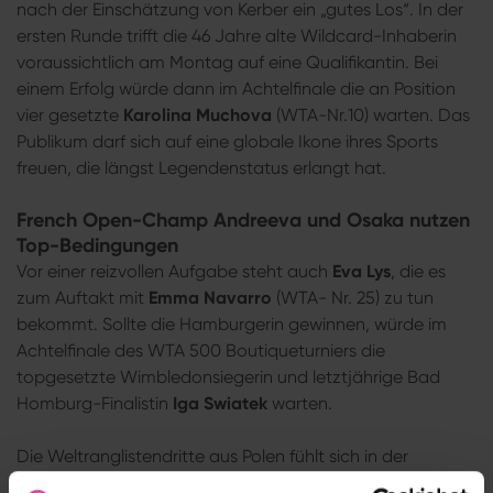
nach der Einschätzung von Kerber ein „gutes Los“. In der
ersten Runde trifft die 46 Jahre alte Wildcard-Inhaberin
voraussichtlich am Montag auf eine Qualifikantin. Bei
einem Erfolg würde dann im Achtelfinale die an Position
vier gesetzte
Karolina Muchova
(WTA-Nr.10) warten. Das
Publikum darf sich auf eine globale Ikone ihres Sports
freuen, die längst Legendenstatus erlangt hat.
French Open-Champ Andreeva und Osaka nutzen
Top-Bedingungen
Vor einer reizvollen Aufgabe steht auch
Eva Lys
, die es
zum Auftakt mit
Emma Navarro
(WTA- Nr. 25) zu tun
bekommt. Sollte die Hamburgerin gewinnen, würde im
Achtelfinale des WTA 500 Boutiqueturniers die
topgesetzte Wimbledonsiegerin und letztjährige Bad
Homburg-Finalistin
Iga Swiatek
warten.
Die Weltranglistendritte aus Polen fühlt sich in der
Kurstadt erneut pudelwohl. Wie übrigens auch die