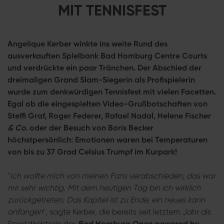
MIT TENNISFEST
Angelique Kerber winkte ins weite Rund des
ausverkauften Spielbank Bad Homburg Centre Courts
und verdrückte ein paar Tränchen. Der Abschied der
dreimaligen Grand Slam-Siegerin als Profispielerin
wurde zum denkwürdigen Tennisfest mit vielen Facetten.
Egal ob die eingespielten Video-Grußbotschaften von
Steffi Graf, Roger Federer, Rafael Nadal, Helene Fischer
& Co.
oder der Besuch von Boris Becker
höchstpersönlich: Emotionen waren bei Temperaturen
von bis zu 37 Grad Celsius Trumpf im Kurpark!
"
Ich wollte mich von meinen Fans verabschieden, das war
mir sehr wichtig.
Mit dem heutigen Tag bin ich wirklich
zurückgetreten. Das Kapitel ist zu Ende, ein neues kann
anfangen
", sagte Kerber, die bereits seit letztem Jahr als
Sportdirektorin der
Bad Homburg Open powered by