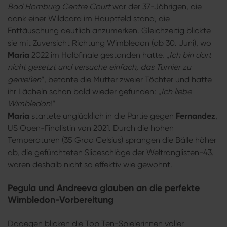
Bad Homburg Centre Court
war der 37-Jährigen, die
dank einer Wildcard im Hauptfeld stand, die
Enttäuschung deutlich anzumerken. Gleichzeitig blickte
sie mit Zuversicht Richtung Wimbledon (ab 30. Juni), wo
Maria
2022 im Halbfinale gestanden hatte. „
Ich bin dort
nicht gesetzt und versuche einfach, das Turnier zu
genießen
“, betonte die Mutter zweier Töchter und hatte
ihr Lächeln schon bald wieder gefunden: „
Ich liebe
Wimbledon
!“
Maria
startete unglücklich in die Partie gegen
Fernandez
,
US Open-Finalistin von 2021. Durch die hohen
Temperaturen (35 Grad Celsius) sprangen die Bälle höher
ab, die gefürchteten Sliceschläge der Weltranglisten-43.
waren deshalb nicht so effektiv wie gewohnt.
Pegula und Andreeva glauben an die perfekte
Wimbledon-Vorbereitung
Dagegen blicken die Top Ten-Spielerinnen voller