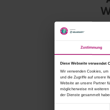
W
Elina Svitolina un
Grand Slam-Champs 
Wimbledonsiegerin
Zustimmung
sorgen für den „M
Die an Position zwe
Diese Webseite verwendet 
Titels vor zweieinh
Wir verwenden Cookies, um I
Ekaterina Alexandr
und die Zugriffe auf unsere 
Bad Homburg Centr
Website an unsere Partner fü
schaltete am Dien
möglicherweise mit weiteren
Deutschen und der
der Dienste gesammelt habe
Iga und der Kurp
E