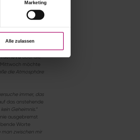
Marketing
 Es herrsche „eine
ß, dass das hier
Beim 6:3, 6:3
räne Vorstellung.
Alle zulassen
.
amsonova
über die
ien Mittwoch möchte
ieße die Atmosphäre
versuche immer, das
 auf das anstehende
st kein Geheimnis
.“
 Knie ausgebremst
obende Worte
n man zwischen mir