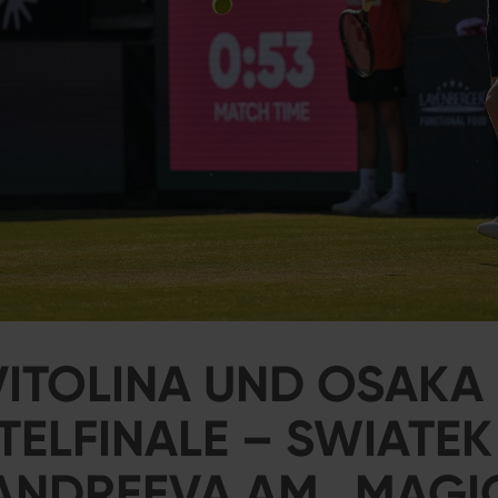
VITOLINA UND OSAKA 
TELFINALE – SWIATE
ANDREEVA AM „MAGI