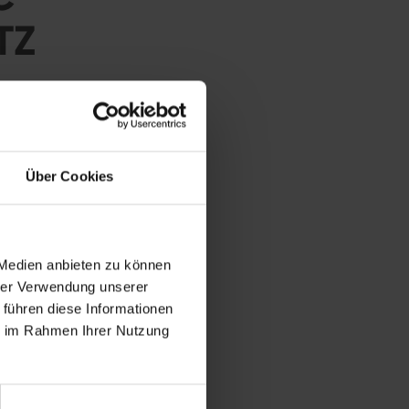
TZ
 – zwei amtierende
hziehen:
rin Mirra Andreeva
Über Cookies
arwatt
.
em Gewinn des Paris-
 Auftaktmatch gegen
 Medien anbieten zu können
auf dem
Spielbank
hrer Verwendung unserer
US-Amerikanerin
 führen diese Informationen
es Duell zwischen der
ie im Rahmen Ihrer Nutzung