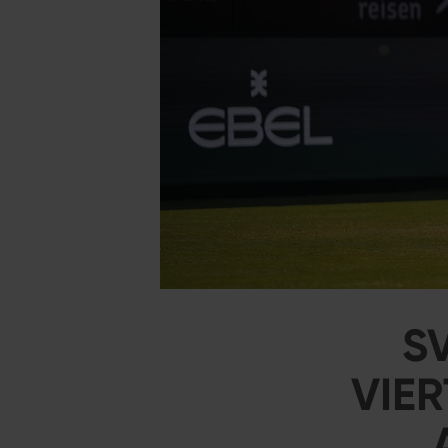
S
VIER