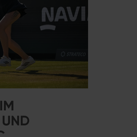
IM
K UND
C